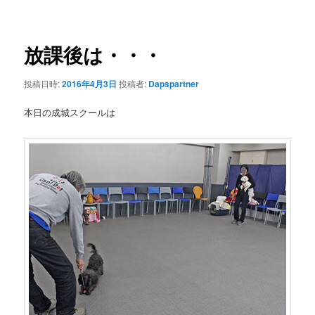
ナ
ビ
ゲ
放課後は・・・
ー
シ
投稿日時:
2016年4月3日
投稿者:
Dapspartner
ョ
ン
本日の成城スクールは