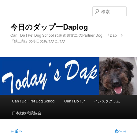
メ
イ
検
ン
索
コ
今日のダップーDaplog
ン
Can ! Do ! Pet Dog School 代表 西川文二 のPartner Dog、「Dap」と
テ
「鉄三郎」の今日のあれやこれや
ン
ツ
へ
移
動
メ
Can ! Do ! Pet Dog School
Can ! Do ! Jr.
インスタグラム
イ
ン
日本動物病院協会
メ
ニ
ュ
投
←
前へ
次へ
→
ー
稿