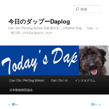
メ
イ
検
ン
索
コ
今日のダップーDaplog
ン
Can ! Do ! Pet Dog School 代表 西川文二 のPartner Dog、「Dap」と
テ
「鉄三郎」の今日のあれやこれや
ン
ツ
へ
移
動
メ
Can ! Do ! Pet Dog School
Can ! Do ! Jr.
インスタグラム
イ
ン
日本動物病院協会
メ
ニ
ュ
投
←
前へ
次へ
→
ー
稿