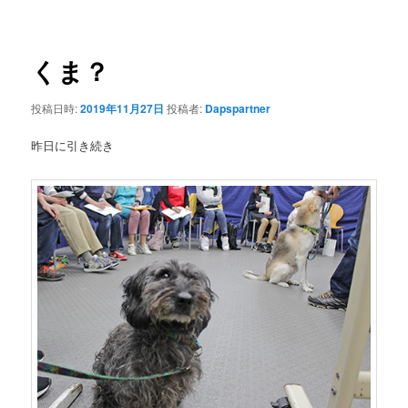
ナ
ビ
ゲ
くま？
ー
シ
投稿日時:
2019年11月27日
投稿者:
Dapspartner
ョ
ン
昨日に引き続き