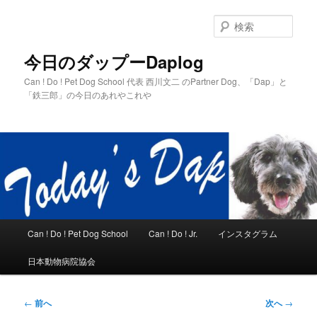
メ
イ
検
ン
索
コ
今日のダップーDaplog
ン
Can ! Do ! Pet Dog School 代表 西川文二 のPartner Dog、「Dap」と
テ
「鉄三郎」の今日のあれやこれや
ン
ツ
へ
移
動
メ
Can ! Do ! Pet Dog School
Can ! Do ! Jr.
インスタグラム
イ
ン
日本動物病院協会
メ
ニ
ュ
投
←
前へ
次へ
→
ー
稿