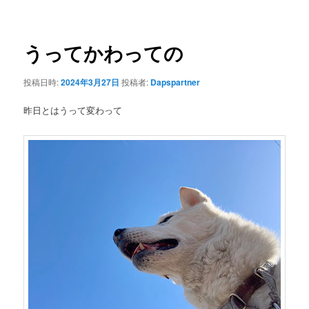
ナ
ビ
ゲ
うってかわっての
ー
シ
投稿日時:
2024年3月27日
投稿者:
Dapspartner
ョ
ン
昨日とはうって変わって