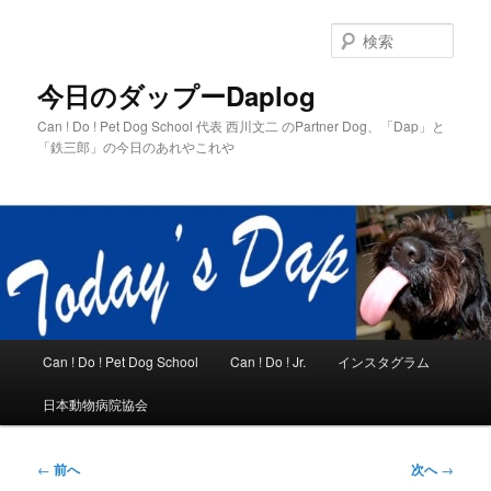
メ
イ
検
ン
索
コ
今日のダップーDaplog
ン
Can ! Do ! Pet Dog School 代表 西川文二 のPartner Dog、「Dap」と
テ
「鉄三郎」の今日のあれやこれや
ン
ツ
へ
移
動
メ
Can ! Do ! Pet Dog School
Can ! Do ! Jr.
インスタグラム
イ
ン
日本動物病院協会
メ
ニ
ュ
投
←
前へ
次へ
→
ー
稿