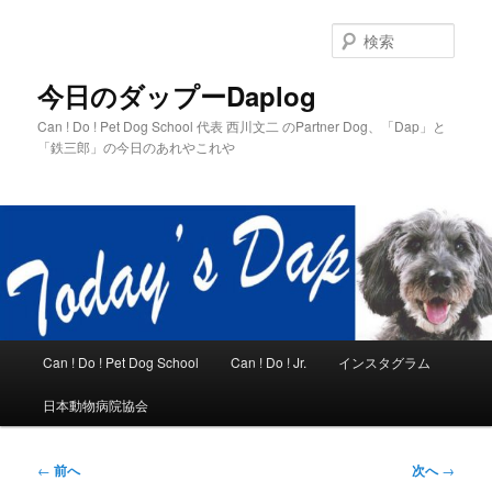
メ
イ
検
ン
索
コ
今日のダップーDaplog
ン
Can ! Do ! Pet Dog School 代表 西川文二 のPartner Dog、「Dap」と
テ
「鉄三郎」の今日のあれやこれや
ン
ツ
へ
移
動
メ
Can ! Do ! Pet Dog School
Can ! Do ! Jr.
インスタグラム
イ
ン
日本動物病院協会
メ
ニ
ュ
投
←
前へ
次へ
→
ー
稿