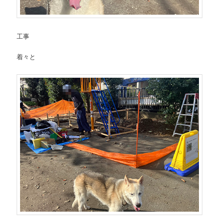
工事
着々と