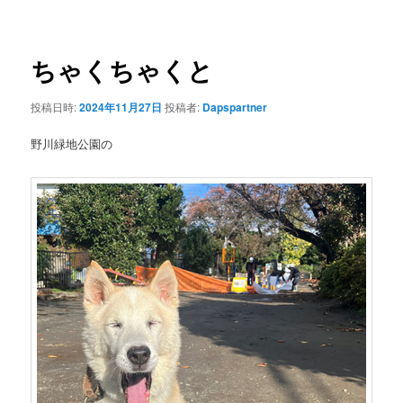
ナ
ビ
ゲ
ちゃくちゃくと
ー
シ
投稿日時:
2024年11月27日
投稿者:
Dapspartner
ョ
ン
野川緑地公園の