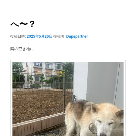
ナ
ビ
ゲ
へ〜？
ー
シ
投稿日時:
2025年5月26日
投稿者:
Dapspartner
ョ
ン
隣の空き地に