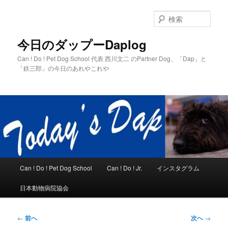
メ
イ
検
ン
索
コ
今日のダップーDaplog
ン
Can ! Do ! Pet Dog School 代表 西川文二 のPartner Dog、「Dap」と
テ
「鉄三郎」の今日のあれやこれや
ン
ツ
へ
移
動
メ
Can ! Do ! Pet Dog School
Can ! Do ! Jr.
インスタグラム
イ
ン
日本動物病院協会
メ
ニ
ュ
投
←
前へ
次へ
→
ー
稿