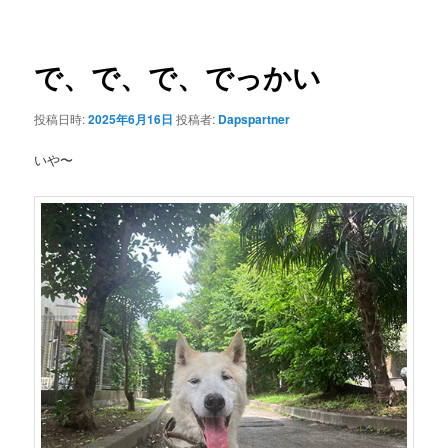
ナ
ビ
ゲ
で、で、で、でっかい
ー
シ
投稿日時:
2025年6月16日
投稿者:
Dapspartner
ョ
ン
いや〜