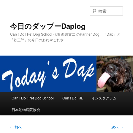
メ
イ
検
ン
索
コ
今日のダップーDaplog
ン
Can ! Do ! Pet Dog School 代表 西川文二 のPartner Dog、「Dap」と
テ
「鉄三郎」の今日のあれやこれや
ン
ツ
へ
移
動
メ
Can ! Do ! Pet Dog School
Can ! Do ! Jr.
インスタグラム
イ
ン
日本動物病院協会
メ
ニ
ュ
投
←
前へ
次へ
→
ー
稿