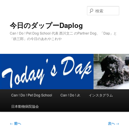
メ
イ
検
ン
索
コ
今日のダップーDaplog
ン
Can ! Do ! Pet Dog School 代表 西川文二 のPartner Dog、「Dap」と
テ
「鉄三郎」の今日のあれやこれや
ン
ツ
へ
移
動
メ
Can ! Do ! Pet Dog School
Can ! Do ! Jr.
インスタグラム
イ
ン
日本動物病院協会
メ
ニ
ュ
投
←
前へ
次へ
→
ー
稿