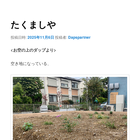
ナ
ビ
ゲ
たくましや
ー
シ
投稿日時:
2025年11月6日
投稿者:
Dapspartner
ョ
ン
<お空の上のダップより>
空き地になっている、