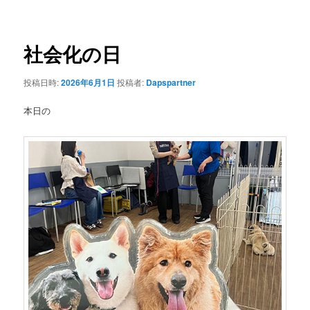
ナ
ビ
ゲ
社会化の日
ー
シ
投稿日時:
2026年6月1日
投稿者:
Dapspartner
ョ
ン
本日の