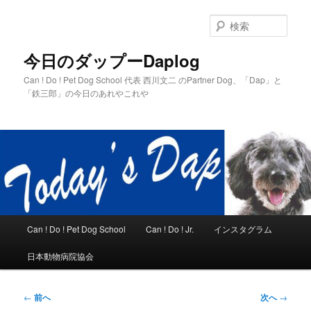
メ
イ
検
ン
索
コ
今日のダップーDaplog
ン
Can ! Do ! Pet Dog School 代表 西川文二 のPartner Dog、「Dap」と
テ
「鉄三郎」の今日のあれやこれや
ン
ツ
へ
移
動
メ
Can ! Do ! Pet Dog School
Can ! Do ! Jr.
インスタグラム
イ
ン
日本動物病院協会
メ
ニ
ュ
投
←
前へ
次へ
→
ー
稿