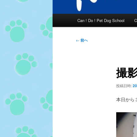
メ
Can ! Do ! Pet Dog School
C
イ
ン
メ
投
←
前へ
ニ
稿
ュ
ナ
ー
ビ
撮
ゲ
ー
シ
投稿日時:
2
ョ
ン
本日から