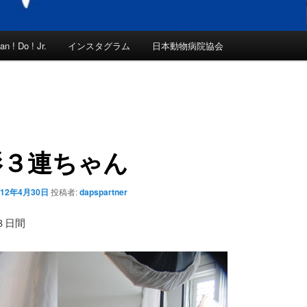
an ! Do ! Jr.
インスタグラム
日本動物病院協会
影３連ちゃん
012年4月30日
投稿者:
dapspartner
３日間