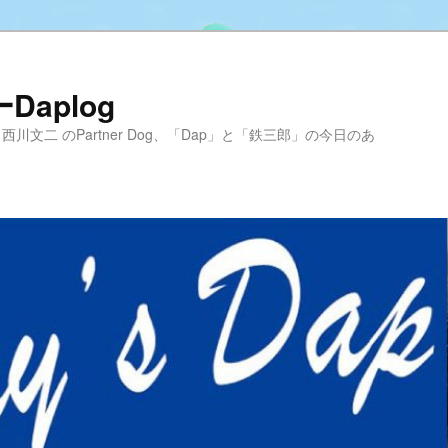
aplog
hool 代表 西川文二 のPartner Dog、「Dap」と「鉄三郎」の今日のあ