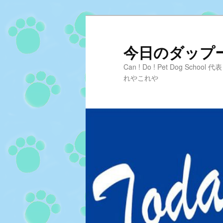
メ
イ
ン
今日のダップーD
コ
Can ! Do ! Pet Dog Sc
ン
れやこれや
テ
ン
ツ
へ
移
動