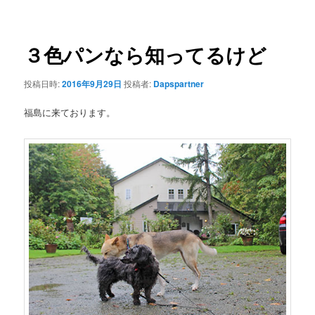
ナ
ビ
ゲ
３色パンなら知ってるけど
ー
シ
投稿日時:
2016年9月29日
投稿者:
Dapspartner
ョ
ン
福島に来ております。