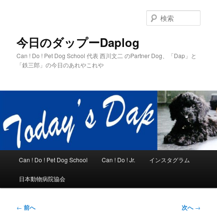
メ
イ
検
ン
索
コ
今日のダップーDaplog
ン
Can ! Do ! Pet Dog School 代表 西川文二 のPartner Dog、「Dap」と
テ
「鉄三郎」の今日のあれやこれや
ン
ツ
へ
移
動
メ
Can ! Do ! Pet Dog School
Can ! Do ! Jr.
インスタグラム
イ
ン
日本動物病院協会
メ
ニ
ュ
投
←
前へ
次へ
→
ー
稿