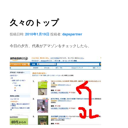
ナ
ビ
ゲ
久々のトップ
ー
シ
投稿日時:
2010年1月19日
投稿者:
dapspartner
ョ
ン
今日の夕方、代表がアマゾンをチェックしたら、