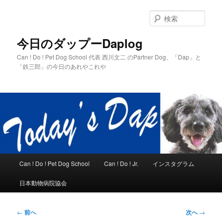
メ
イ
検
ン
索
コ
今日のダップーDaplog
ン
Can ! Do ! Pet Dog School 代表 西川文二 のPartner Dog、「Dap」と
テ
「鉄三郎」の今日のあれやこれや
ン
ツ
へ
移
動
メ
Can ! Do ! Pet Dog School
Can ! Do ! Jr.
インスタグラム
イ
ン
日本動物病院協会
メ
ニ
ュ
投
←
前へ
次へ
→
ー
稿