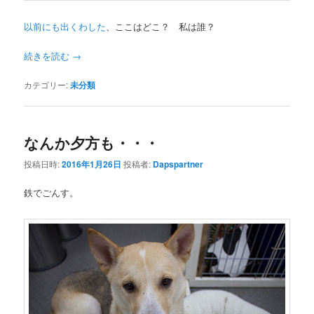
以前にも出くわした
、ここはどこ？ 私は誰？
続きを読む
→
カテゴリー:
未分類
なんか夕方も・・・
投稿日時:
2016年1月26日
投稿者:
Dapspartner
鉄でごんす。