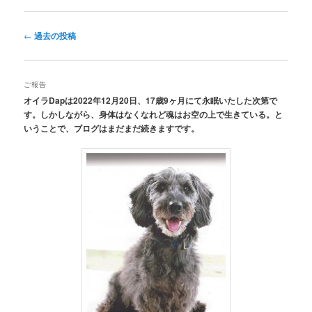
投
←
過去の投稿
稿
ナ
ビ
ご報告
ゲ
オイラDapは2022年12月20日、17歳9ヶ月にて永眠いたした次第で
ー
す。しかしながら、身体はなくなれど魂はお空の上で生きている。と
シ
いうことで、ブログはまだまだ続きますです。
ョ
ン