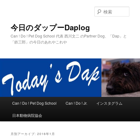
メ
サ
イ
ブ
検
ン
コ
索
コ
ン
今日のダップーDaplog
ン
テ
Can ! Do ! Pet Dog School 代表 西川文二 のPartner Dog、「Dap」と
テ
ン
「鉄三郎」の今日のあれやこれや
ン
ツ
ツ
へ
へ
移
移
動
動
メ
Can ! Do ! Pet Dog School
Can ! Do ! Jr.
インスタグラム
イ
ン
日本動物病院協会
メ
ニ
ュ
月別アーカイブ:
2016年1月
ー