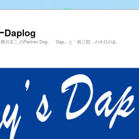
aplog
hool 代表 西川文二 のPartner Dog、「Dap」と「鉄三郎」の今日のあ