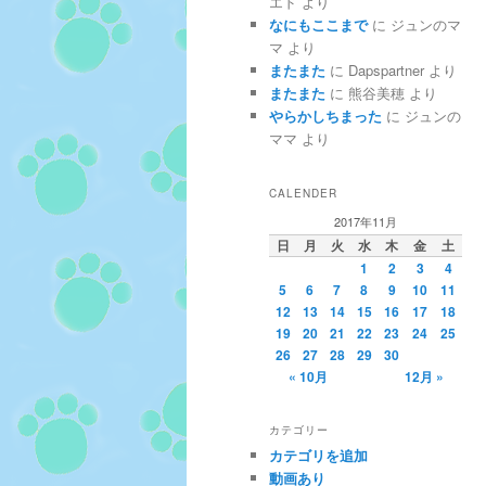
エド
より
なにもここまで
に
ジュンのマ
マ
より
またまた
に
Dapspartner
より
またまた
に
熊谷美穂
より
やらかしちまった
に
ジュンの
ママ
より
CALENDER
2017年11月
日
月
火
水
木
金
土
1
2
3
4
5
6
7
8
9
10
11
12
13
14
15
16
17
18
19
20
21
22
23
24
25
26
27
28
29
30
« 10月
12月 »
カテゴリー
カテゴリを追加
動画あり