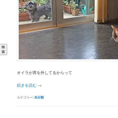
検
索
オイラが席を外してるからって
続きを読む
→
カテゴリー:
未分類