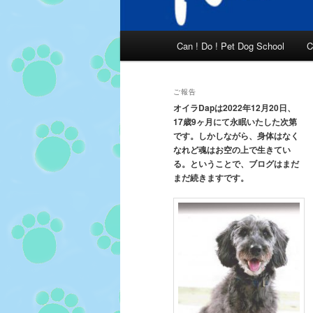
メ
Can ! Do ! Pet Dog School
C
イ
ン
メ
ご報告
ニ
オイラDapは2022年12月20日、
17歳9ヶ月にて永眠いたした次第
ュ
です。しかしながら、身体はなく
ー
なれど魂はお空の上で生きてい
る。ということで、ブログはまだ
まだ続きますです。