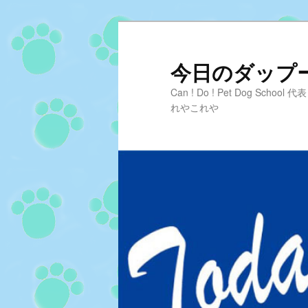
メ
サ
イ
ブ
ン
コ
今日のダップーD
コ
ン
Can ! Do ! Pet Dog Sc
ン
テ
れやこれや
テ
ン
ン
ツ
ツ
へ
へ
移
移
動
動