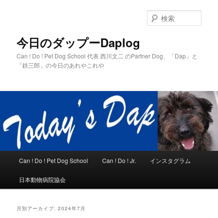
メ
サ
イ
ブ
検
ン
コ
索
コ
ン
今日のダップーDaplog
ン
テ
Can ! Do ! Pet Dog School 代表 西川文二 のPartner Dog、「Dap」と
テ
ン
「鉄三郎」の今日のあれやこれや
ン
ツ
ツ
へ
へ
移
移
動
動
メ
Can ! Do ! Pet Dog School
Can ! Do ! Jr.
インスタグラム
イ
ン
日本動物病院協会
メ
ニ
ュ
月別アーカイブ:
2024年7月
ー