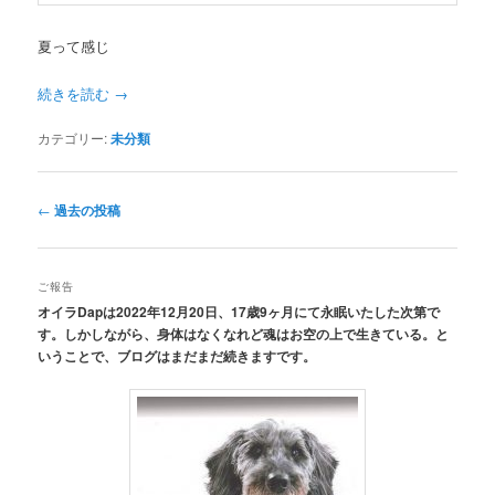
夏って感じ
続きを読む
→
カテゴリー:
未分類
投
←
過去の投稿
稿
ナ
ビ
ご報告
ゲ
オイラDapは2022年12月20日、17歳9ヶ月にて永眠いたした次第で
ー
す。しかしながら、身体はなくなれど魂はお空の上で生きている。と
シ
いうことで、ブログはまだまだ続きますです。
ョ
ン