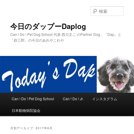
メ
サ
イ
ブ
検
ン
コ
索
コ
ン
今日のダップーDaplog
ン
テ
Can ! Do ! Pet Dog School 代表 西川文二 のPartner Dog、「Dap」と
テ
ン
「鉄三郎」の今日のあれやこれや
ン
ツ
ツ
へ
へ
移
移
動
動
メ
Can ! Do ! Pet Dog School
Can ! Do ! Jr.
インスタグラム
イ
ン
日本動物病院協会
メ
ニ
ュ
月別アーカイブ:
2017年6月
ー