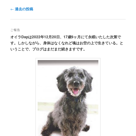
投
←
過去の投稿
稿
ナ
ビ
ご報告
ゲ
オイラDapは2022年12月20日、17歳9ヶ月にて永眠いたした次第で
ー
す。しかしながら、身体はなくなれど魂はお空の上で生きている。と
シ
いうことで、ブログはまだまだ続きますです。
ョ
ン