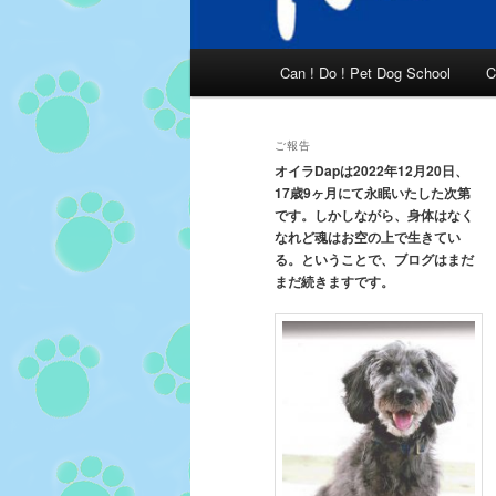
メ
Can ! Do ! Pet Dog School
C
イ
ン
メ
ご報告
ニ
オイラDapは2022年12月20日、
17歳9ヶ月にて永眠いたした次第
ュ
です。しかしながら、身体はなく
ー
なれど魂はお空の上で生きてい
る。ということで、ブログはまだ
まだ続きますです。