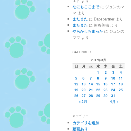
エド
より
なにもここまで
に
ジュンのマ
マ
より
またまた
に
Dapspartner
より
またまた
に
熊谷美穂
より
やらかしちまった
に
ジュンの
ママ
より
CALENDER
2017年3月
日
月
火
水
木
金
土
1
2
3
4
5
6
7
8
9
10
11
12
13
14
15
16
17
18
19
20
21
22
23
24
25
26
27
28
29
30
31
« 2月
4月 »
カテゴリー
カテゴリを追加
動画あり