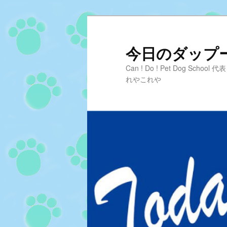
メ
サ
イ
ブ
ン
コ
今日のダップーD
コ
ン
Can ! Do ! Pet Dog Sc
ン
テ
れやこれや
テ
ン
ン
ツ
ツ
へ
へ
移
移
動
動