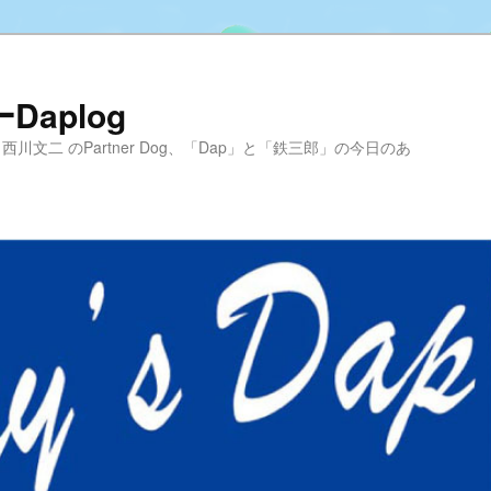
aplog
hool 代表 西川文二 のPartner Dog、「Dap」と「鉄三郎」の今日のあ