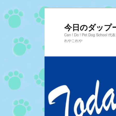
メ
サ
イ
ブ
ン
コ
今日のダップーD
コ
ン
Can ! Do ! Pet Dog Sc
ン
テ
れやこれや
テ
ン
ン
ツ
ツ
へ
へ
移
移
動
動