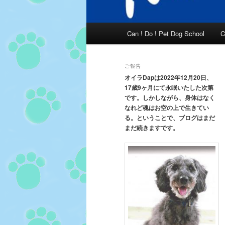
メ
Can ! Do ! Pet Dog School
C
イ
ン
メ
ご報告
ニ
オイラDapは2022年12月20日、
17歳9ヶ月にて永眠いたした次第
ュ
です。しかしながら、身体はなく
ー
なれど魂はお空の上で生きてい
る。ということで、ブログはまだ
まだ続きますです。