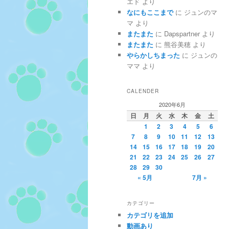
エド
より
なにもここまで
に
ジュンのマ
マ
より
またまた
に
Dapspartner
より
またまた
に
熊谷美穂
より
やらかしちまった
に
ジュンの
ママ
より
CALENDER
2020年6月
日
月
火
水
木
金
土
1
2
3
4
5
6
7
8
9
10
11
12
13
14
15
16
17
18
19
20
21
22
23
24
25
26
27
28
29
30
« 5月
7月 »
カテゴリー
カテゴリを追加
動画あり