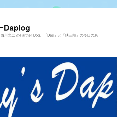
aplog
hool 代表 西川文二 のPartner Dog、「Dap」と「鉄三郎」の今日のあ