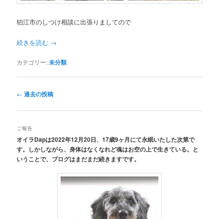
狛江市のしつけ相談に出張りましてので
続きを読む
→
カテゴリー:
未分類
投
←
過去の投稿
稿
ナ
ビ
ご報告
ゲ
オイラDapは2022年12月20日、17歳9ヶ月にて永眠いたした次第で
ー
す。しかしながら、身体はなくなれど魂はお空の上で生きている。と
シ
いうことで、ブログはまだまだ続きますです。
ョ
ン