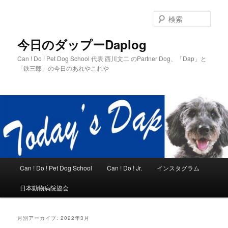
メ
サ
イ
ブ
検
ン
コ
索
コ
ン
今日のダップーDaplog
ン
テ
Can ! Do ! Pet Dog School 代表 西川文二 のPartner Dog、「Dap」と
テ
ン
「鉄三郎」の今日のあれやこれや
ン
ツ
ツ
へ
へ
移
移
動
動
メ
Can ! Do ! Pet Dog School
Can ! Do ! Jr.
インスタグラム
イ
ン
日本動物病院協会
メ
ニ
ュ
月別アーカイブ:
2022年3月
ー