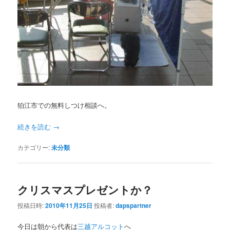
狛江市での無料しつけ相談へ。
続きを読む
→
カテゴリー:
未分類
クリスマスプレゼントか？
投稿日時:
2010年11月25日
投稿者:
dapspartner
今日は朝から代表は
三越アルコット
へ