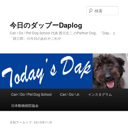
メ
サ
イ
ブ
検
ン
コ
索
コ
ン
今日のダップーDaplog
ン
テ
Can ! Do ! Pet Dog School 代表 西川文二 のPartner Dog、「Dap」と
テ
ン
「鉄三郎」の今日のあれやこれや
ン
ツ
ツ
へ
へ
移
移
動
動
メ
Can ! Do ! Pet Dog School
Can ! Do ! Jr.
インスタグラム
イ
ン
日本動物病院協会
メ
ニ
ュ
月別アーカイブ:
2010年11月
ー