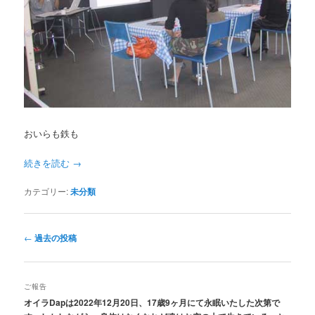
おいらも鉄も
続きを読む
→
カテゴリー:
未分類
投
←
過去の投稿
稿
ナ
ビ
ご報告
ゲ
オイラDapは2022年12月20日、17歳9ヶ月にて永眠いたした次第で
ー