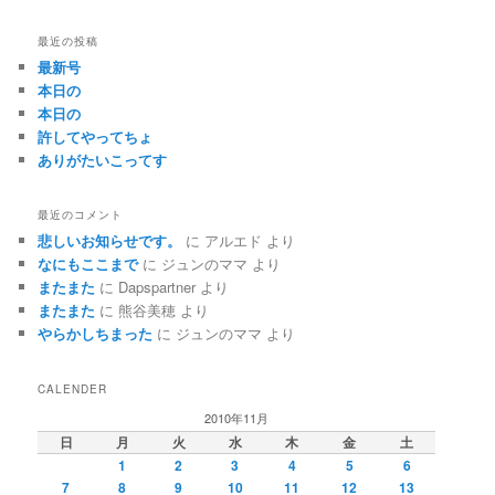
最近の投稿
最新号
本日の
本日の
許してやってちょ
ありがたいこってす
最近のコメント
悲しいお知らせです。
に
アルエド
より
なにもここまで
に
ジュンのママ
より
またまた
に
Dapspartner
より
またまた
に
熊谷美穂
より
やらかしちまった
に
ジュンのママ
より
CALENDER
2010年11月
日
月
火
水
木
金
土
1
2
3
4
5
6
7
8
9
10
11
12
13