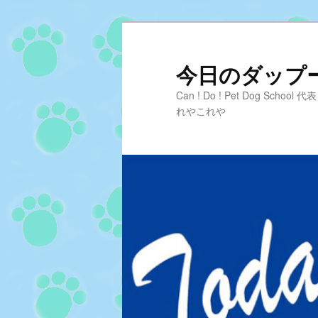
メ
サ
イ
ブ
ン
コ
今日のダップーD
コ
ン
Can ! Do ! Pet Dog Sc
ン
テ
れやこれや
テ
ン
ン
ツ
ツ
へ
へ
移
移
動
動