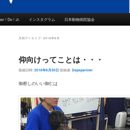
an ! Do ! Jr.
インスタグラム
日本動物病院協会
月別アーカイブ:
2016年6月
仰向けってことは・・・
投稿日時:
2016年6月30日
投稿者:
Dapspartner
御察しのいい御仁は