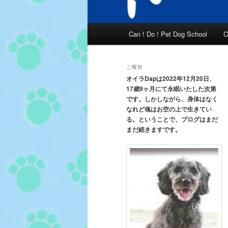
メ
Can ! Do ! Pet Dog School
C
イ
ン
メ
ご報告
ニ
オイラDapは2022年12月20日、
17歳9ヶ月にて永眠いたした次第
ュ
です。しかしながら、身体はなく
ー
なれど魂はお空の上で生きてい
る。ということで、ブログはまだ
まだ続きますです。