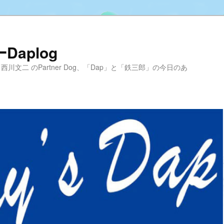
aplog
hool 代表 西川文二 のPartner Dog、「Dap」と「鉄三郎」の今日のあ