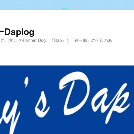
aplog
hool 代表 西川文二 のPartner Dog、「Dap」と「鉄三郎」の今日のあ