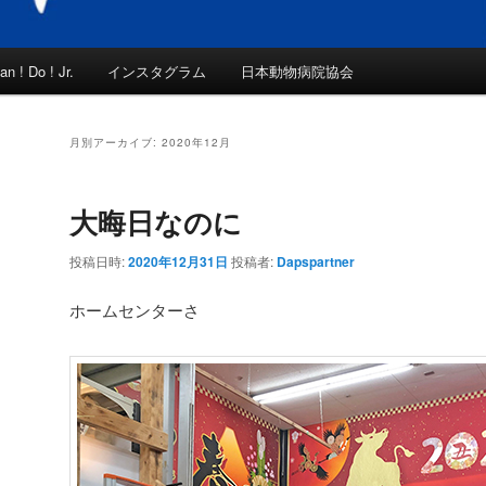
an ! Do ! Jr.
インスタグラム
日本動物病院協会
月別アーカイブ:
2020年12月
大晦日なのに
投稿日時:
2020年12月31日
投稿者:
Dapspartner
ホームセンターさ