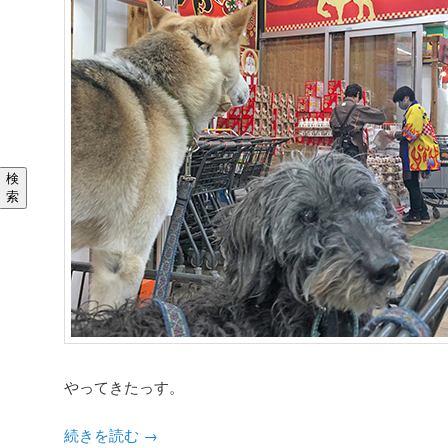
検
索
やってきたっす。
続きを読む
→