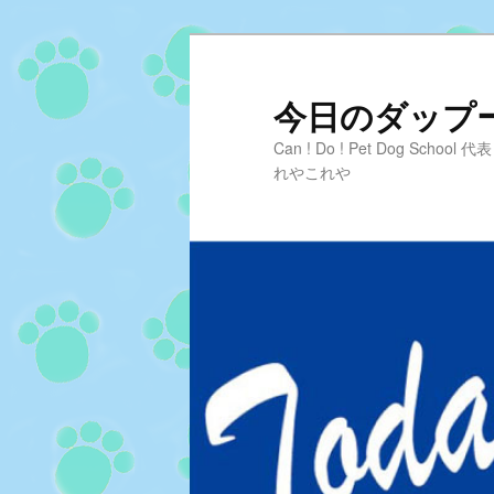
メ
サ
イ
ブ
ン
コ
今日のダップーD
コ
ン
Can ! Do ! Pet Dog Sc
ン
テ
れやこれや
テ
ン
ン
ツ
ツ
へ
へ
移
移
動
動