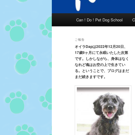
メ
Can ! Do ! Pet Dog School
C
イ
ン
メ
ご報告
ニ
オイラDapは2022年12月20日、
17歳9ヶ月にて永眠いたした次第
ュ
です。しかしながら、身体はなく
ー
なれど魂はお空の上で生きてい
る。ということで、ブログはまだ
まだ続きますです。