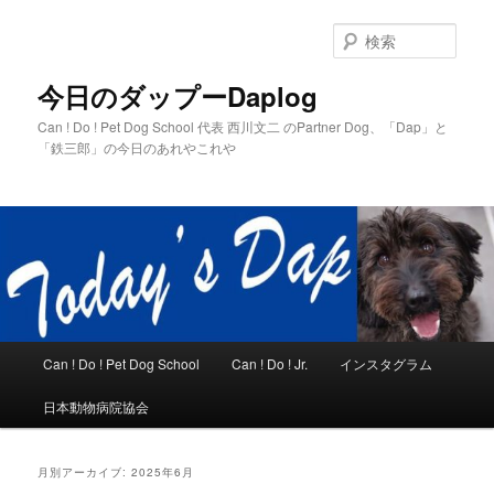
メ
サ
イ
ブ
検
ン
コ
索
コ
ン
今日のダップーDaplog
ン
テ
Can ! Do ! Pet Dog School 代表 西川文二 のPartner Dog、「Dap」と
テ
ン
「鉄三郎」の今日のあれやこれや
ン
ツ
ツ
へ
へ
移
移
動
動
メ
Can ! Do ! Pet Dog School
Can ! Do ! Jr.
インスタグラム
イ
ン
日本動物病院協会
メ
ニ
ュ
月別アーカイブ:
2025年6月
ー