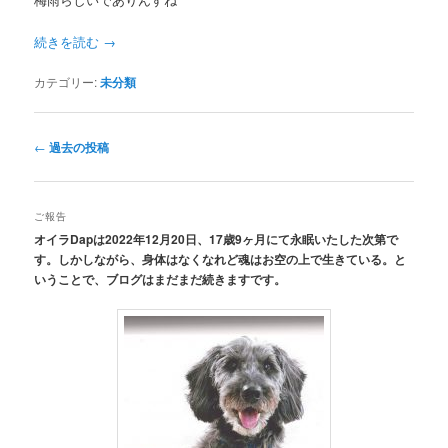
続きを読む
→
カテゴリー:
未分類
投
←
過去の投稿
稿
ナ
ビ
ご報告
ゲ
オイラDapは2022年12月20日、17歳9ヶ月にて永眠いたした次第で
ー
す。しかしながら、身体はなくなれど魂はお空の上で生きている。と
シ
いうことで、ブログはまだまだ続きますです。
ョ
ン