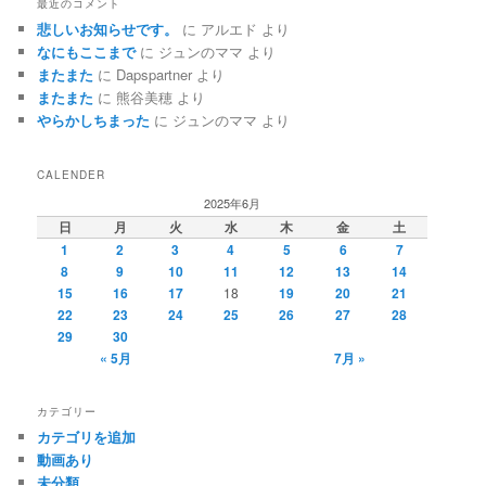
最近のコメント
悲しいお知らせです。
に
アルエド
より
なにもここまで
に
ジュンのママ
より
またまた
に
Dapspartner
より
またまた
に
熊谷美穂
より
やらかしちまった
に
ジュンのママ
より
CALENDER
2025年6月
日
月
火
水
木
金
土
1
2
3
4
5
6
7
8
9
10
11
12
13
14
15
16
17
18
19
20
21
22
23
24
25
26
27
28
29
30
« 5月
7月 »
カテゴリー
カテゴリを追加
動画あり
未分類