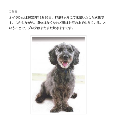
ナ
ビ
ご報告
ゲ
オイラDapは2022年12月20日、17歳9ヶ月にて永眠いたした次第で
ー
す。しかしながら、身体はなくなれど魂はお空の上で生きている。と
シ
いうことで、ブログはまだまだ続きますです。
ョ
ン