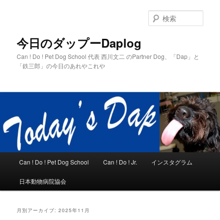
メ
サ
イ
ブ
検
ン
コ
索
コ
ン
今日のダップーDaplog
ン
テ
Can ! Do ! Pet Dog School 代表 西川文二 のPartner Dog、「Dap」と
テ
ン
「鉄三郎」の今日のあれやこれや
ン
ツ
ツ
へ
へ
移
移
動
動
メ
Can ! Do ! Pet Dog School
Can ! Do ! Jr.
インスタグラム
イ
ン
日本動物病院協会
メ
ニ
ュ
月別アーカイブ:
2025年11月
ー