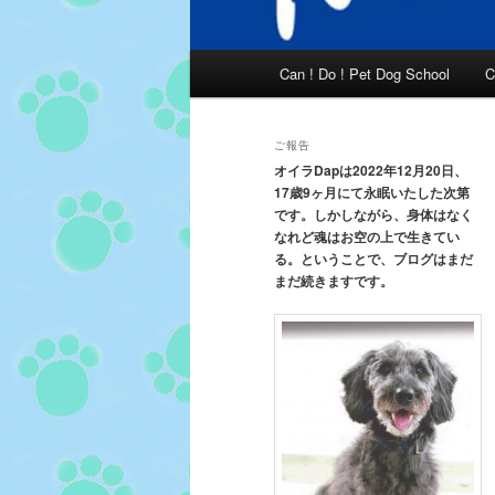
メ
Can ! Do ! Pet Dog School
C
イ
ン
メ
ご報告
ニ
オイラDapは2022年12月20日、
17歳9ヶ月にて永眠いたした次第
ュ
です。しかしながら、身体はなく
ー
なれど魂はお空の上で生きてい
る。ということで、ブログはまだ
まだ続きますです。