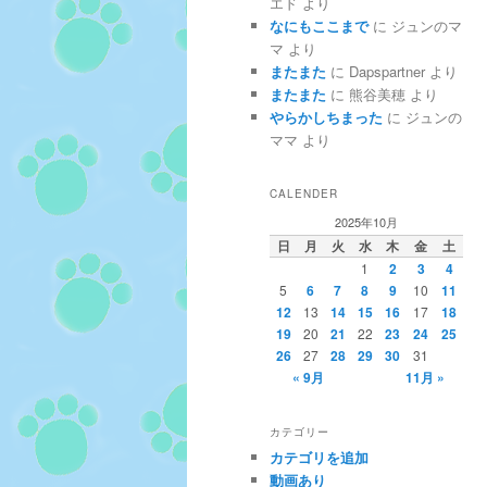
エド
より
なにもここまで
に
ジュンのマ
マ
より
またまた
に
Dapspartner
より
またまた
に
熊谷美穂
より
やらかしちまった
に
ジュンの
ママ
より
CALENDER
2025年10月
日
月
火
水
木
金
土
1
2
3
4
5
6
7
8
9
10
11
12
13
14
15
16
17
18
19
20
21
22
23
24
25
26
27
28
29
30
31
« 9月
11月 »
カテゴリー
カテゴリを追加
動画あり