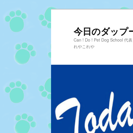
メ
サ
イ
ブ
ン
コ
今日のダップーD
コ
ン
Can ! Do ! Pet Dog Sc
ン
テ
れやこれや
テ
ン
ン
ツ
ツ
へ
へ
移
移
動
動