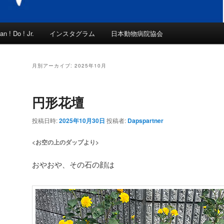
an ! Do ! Jr.
インスタグラム
日本動物病院協会
月別アーカイブ:
2025年10月
円形花壇
投稿日時:
2025年10月30日
投稿者:
Dapspartner
<お空の上のダップより>
おやおや、その石の顔は