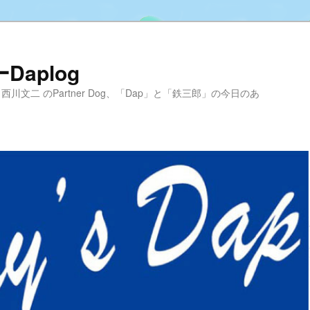
aplog
hool 代表 西川文二 のPartner Dog、「Dap」と「鉄三郎」の今日のあ