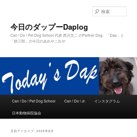
メ
サ
イ
ブ
検
ン
コ
索
コ
ン
今日のダップーDaplog
ン
テ
Can ! Do ! Pet Dog School 代表 西川文二 のPartner Dog、「Dap」と
テ
ン
「鉄三郎」の今日のあれやこれや
ン
ツ
ツ
へ
へ
移
移
動
動
メ
Can ! Do ! Pet Dog School
Can ! Do ! Jr.
インスタグラム
イ
ン
日本動物病院協会
メ
ニ
ュ
月別アーカイブ:
2025年8月
ー