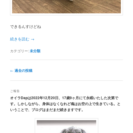
できるんすけどね
続きを読む
→
カテゴリー:
未分類
投
←
過去の投稿
稿
ナ
ビ
ご報告
ゲ
オイラDapは2022年12月20日、17歳9ヶ月にて永眠いたした次第で
ー
す。しかしながら、身体はなくなれど魂はお空の上で生きている。と
シ
いうことで、ブログはまだまだ続きますです。
ョ
ン