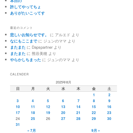
本日の
許してやってちょ
ありがたいこってす
最近のコメント
悲しいお知らせです。
に
アルエド
より
なにもここまで
に
ジュンのママ
より
またまた
に
Dapspartner
より
またまた
に
熊谷美穂
より
やらかしちまった
に
ジュンのママ
より
CALENDER
2025年8月
日
月
火
水
木
金
土
1
2
3
4
5
6
7
8
9
10
11
12
13
14
15
16
17
18
19
20
21
22
23
24
25
26
27
28
29
30
31
« 7月
9月 »