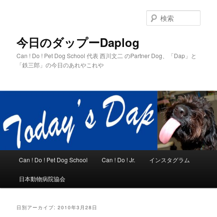
メ
サ
イ
ブ
検
ン
コ
索
コ
ン
今日のダップーDaplog
ン
テ
Can ! Do ! Pet Dog School 代表 西川文二 のPartner Dog、「Dap」と
テ
ン
「鉄三郎」の今日のあれやこれや
ン
ツ
ツ
へ
へ
移
移
動
動
メ
Can ! Do ! Pet Dog School
Can ! Do ! Jr.
インスタグラム
イ
ン
日本動物病院協会
メ
ニ
ュ
日別アーカイブ:
2010年3月28日
ー