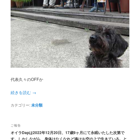
代表久々のOFFか
続きを読む
→
カテゴリー:
未分類
ご報告
オイラDapは2022年12月20日、17歳9ヶ月にて永眠いたした次第で
す。しかしながら、身体はなくなれど魂はお空の上で生きている。と