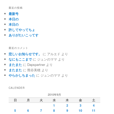
最近の投稿
最新号
本日の
本日の
許してやってちょ
ありがたいこってす
最近のコメント
悲しいお知らせです。
に
アルエド
より
なにもここまで
に
ジュンのママ
より
またまた
に
Dapspartner
より
またまた
に
熊谷美穂
より
やらかしちまった
に
ジュンのママ
より
CALENDER
2010年9月
日
月
火
水
木
金
土
1
2
3
4
5
6
7
8
9
10
11