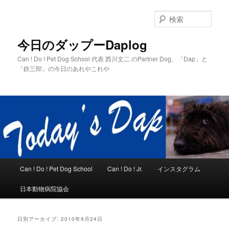
メ
サ
イ
ブ
検
ン
コ
索
コ
ン
今日のダップーDaplog
ン
テ
Can ! Do ! Pet Dog School 代表 西川文二 のPartner Dog、「Dap」と
テ
ン
「鉄三郎」の今日のあれやこれや
ン
ツ
ツ
へ
へ
移
移
動
動
メ
Can ! Do ! Pet Dog School
Can ! Do ! Jr.
インスタグラム
イ
ン
日本動物病院協会
メ
ニ
ュ
日別アーカイブ:
2010年9月24日
ー