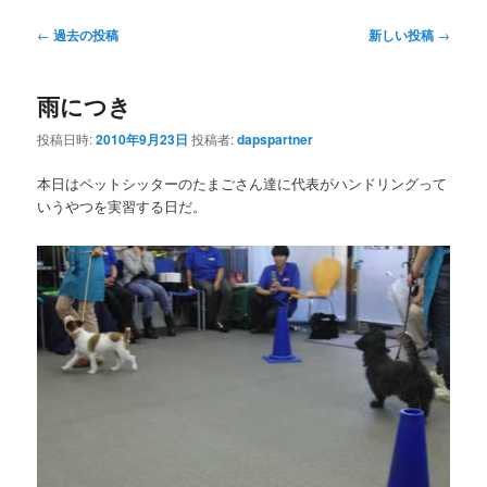
投
←
過去の投稿
新しい投稿
→
稿
ナ
雨につき
ビ
ゲ
投稿日時:
2010年9月23日
投稿者:
dapspartner
ー
シ
本日はペットシッターのたまごさん達に代表がハンドリングって
ョ
いうやつを実習する日だ。
ン