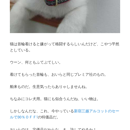
猫は首輪着けると嫌がって格闘するらしいんだけど、こやつ平然
としている。
ウーン、何ともふてぶてしい。
着けてもらった首輪も、おいらと同じプレミア社のもの。
舶来ものだ。生意気ったらありゃしませんね。
ちなみにコレ犬用。猫にも似合うんだね、いい物は。
しかしなんだな、これ、今やっている
新宿三越アルコットのセー
ルで30％ＯＦＦ!
の特価品だ。
おいらのは、定価品だからな。ま、許してやるか！