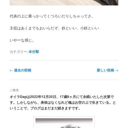
代表の上に乗っかってくつろいだりしちゃってさ。
主役はあくまでもおいらだぞ、鉄といい、小鉄といい
いやーな感じ。
カテゴリー:
未分類
投
←
過去の投稿
新しい投稿
→
稿
ナ
ビ
ご報告
ゲ
オイラDapは2022年12月20日、17歳9ヶ月にて永眠いたした次第で
ー
す。しかしながら、身体はなくなれど魂はお空の上で生きている。と
シ
いうことで、ブログはまだまだ続きますです。
ョ
ン