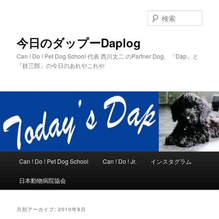
メ
サ
イ
ブ
検
ン
コ
索
コ
ン
今日のダップーDaplog
ン
テ
Can ! Do ! Pet Dog School 代表 西川文二 のPartner Dog、「Dap」と
テ
ン
「鉄三郎」の今日のあれやこれや
ン
ツ
ツ
へ
へ
移
移
動
動
メ
Can ! Do ! Pet Dog School
Can ! Do ! Jr.
インスタグラム
イ
ン
日本動物病院協会
メ
ニ
ュ
月別アーカイブ:
2010年9月
ー