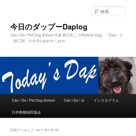
メ
サ
イ
ブ
検
ン
コ
索
コ
ン
今日のダップーDaplog
ン
テ
Can ! Do ! Pet Dog School 代表 西川文二 のPartner Dog、「Dap」と
テ
ン
「鉄三郎」の今日のあれやこれや
ン
ツ
ツ
へ
へ
移
移
動
動
メ
Can ! Do ! Pet Dog School
Can ! Do ! Jr.
インスタグラム
イ
ン
日本動物病院協会
メ
ニ
ュ
日別アーカイブ:
2011年7月7日
ー