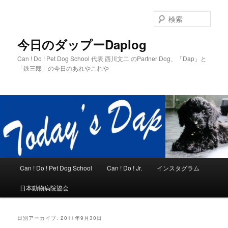
メ
サ
イ
ブ
検
ン
コ
索
コ
ン
今日のダップーDaplog
ン
テ
Can ! Do ! Pet Dog School 代表 西川文二 のPartner Dog、「Dap」と
テ
ン
「鉄三郎」の今日のあれやこれや
ン
ツ
ツ
へ
へ
移
移
動
動
メ
Can ! Do ! Pet Dog School
Can ! Do ! Jr.
インスタグラム
イ
ン
日本動物病院協会
メ
ニ
ュ
日別アーカイブ:
2011年9月30日
ー