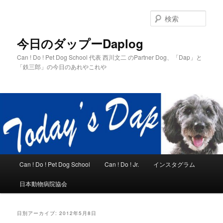
メ
サ
イ
ブ
検
ン
コ
索
コ
ン
今日のダップーDaplog
ン
テ
Can ! Do ! Pet Dog School 代表 西川文二 のPartner Dog、「Dap」と
テ
ン
「鉄三郎」の今日のあれやこれや
ン
ツ
ツ
へ
へ
移
移
動
動
メ
Can ! Do ! Pet Dog School
Can ! Do ! Jr.
インスタグラム
イ
ン
日本動物病院協会
メ
ニ
ュ
日別アーカイブ:
2012年5月8日
ー