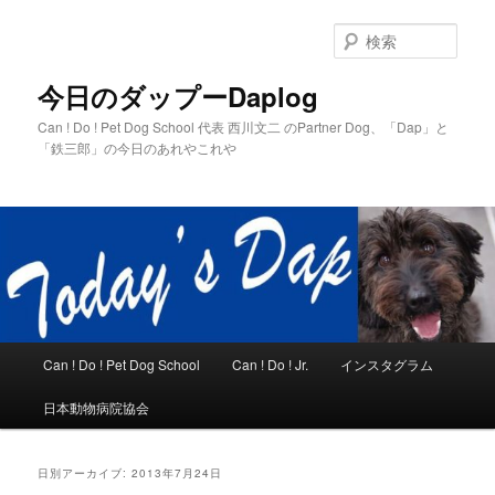
メ
サ
イ
ブ
検
ン
コ
索
コ
ン
今日のダップーDaplog
ン
テ
Can ! Do ! Pet Dog School 代表 西川文二 のPartner Dog、「Dap」と
テ
ン
「鉄三郎」の今日のあれやこれや
ン
ツ
ツ
へ
へ
移
移
動
動
メ
Can ! Do ! Pet Dog School
Can ! Do ! Jr.
インスタグラム
イ
ン
日本動物病院協会
メ
ニ
ュ
日別アーカイブ:
2013年7月24日
ー