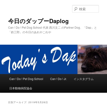
メ
サ
イ
ブ
検
ン
コ
索
コ
ン
今日のダップーDaplog
ン
テ
Can ! Do ! Pet Dog School 代表 西川文二 のPartner Dog、「Dap」と
テ
ン
「鉄三郎」の今日のあれやこれや
ン
ツ
ツ
へ
へ
移
移
動
動
メ
Can ! Do ! Pet Dog School
Can ! Do ! Jr.
インスタグラム
イ
ン
日本動物病院協会
メ
ニ
ュ
日別アーカイブ:
2019年5月26日
ー