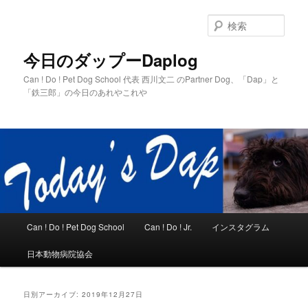
メ
サ
イ
ブ
検
ン
コ
索
コ
ン
今日のダップーDaplog
ン
テ
Can ! Do ! Pet Dog School 代表 西川文二 のPartner Dog、「Dap」と
テ
ン
「鉄三郎」の今日のあれやこれや
ン
ツ
ツ
へ
へ
移
移
動
動
メ
Can ! Do ! Pet Dog School
Can ! Do ! Jr.
インスタグラム
イ
ン
日本動物病院協会
メ
ニ
ュ
日別アーカイブ:
2019年12月27日
ー