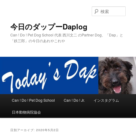
メ
サ
イ
ブ
検
ン
コ
索
コ
ン
今日のダップーDaplog
ン
テ
Can ! Do ! Pet Dog School 代表 西川文二 のPartner Dog、「Dap」と
テ
ン
「鉄三郎」の今日のあれやこれや
ン
ツ
ツ
へ
へ
移
移
動
動
メ
Can ! Do ! Pet Dog School
Can ! Do ! Jr.
インスタグラム
イ
ン
日本動物病院協会
メ
ニ
ュ
日別アーカイブ:
2020年5月2日
ー