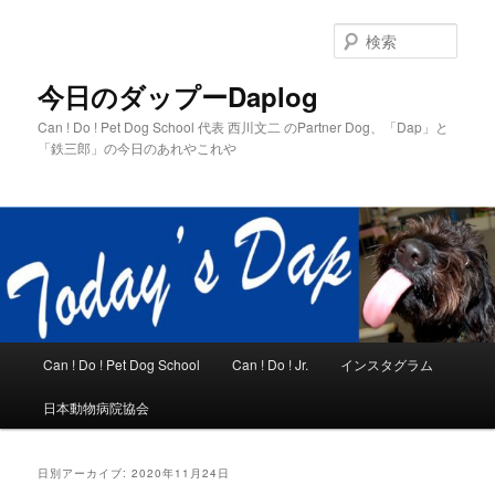
メ
サ
イ
ブ
検
ン
コ
索
コ
ン
今日のダップーDaplog
ン
テ
Can ! Do ! Pet Dog School 代表 西川文二 のPartner Dog、「Dap」と
テ
ン
「鉄三郎」の今日のあれやこれや
ン
ツ
ツ
へ
へ
移
移
動
動
メ
Can ! Do ! Pet Dog School
Can ! Do ! Jr.
インスタグラム
イ
ン
日本動物病院協会
メ
ニ
ュ
日別アーカイブ:
2020年11月24日
ー