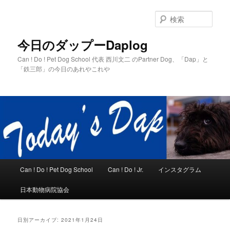
メ
サ
イ
ブ
検
ン
コ
索
コ
ン
今日のダップーDaplog
ン
テ
Can ! Do ! Pet Dog School 代表 西川文二 のPartner Dog、「Dap」と
テ
ン
「鉄三郎」の今日のあれやこれや
ン
ツ
ツ
へ
へ
移
移
動
動
メ
Can ! Do ! Pet Dog School
Can ! Do ! Jr.
インスタグラム
イ
ン
日本動物病院協会
メ
ニ
ュ
日別アーカイブ:
2021年1月24日
ー