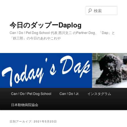
メ
サ
イ
ブ
検
ン
コ
索
コ
ン
今日のダップーDaplog
ン
テ
Can ! Do ! Pet Dog School 代表 西川文二 のPartner Dog、「Dap」と
テ
ン
「鉄三郎」の今日のあれやこれや
ン
ツ
ツ
へ
へ
移
移
動
動
メ
Can ! Do ! Pet Dog School
Can ! Do ! Jr.
インスタグラム
イ
ン
日本動物病院協会
メ
ニ
ュ
日別アーカイブ:
2021年5月23日
ー