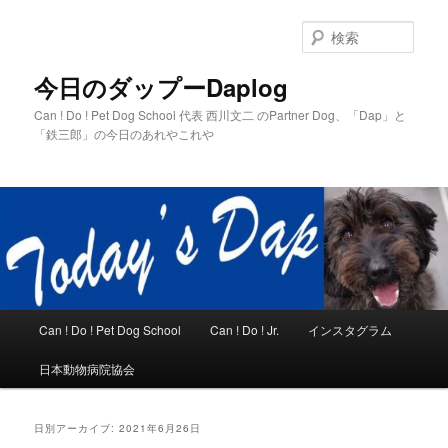
メ
サ
イ
ブ
検
ン
コ
索
コ
ン
今日のダップーDaplog
ン
テ
Can ! Do ! Pet Dog School 代表 西川文二 のPartner Dog、「Dap」と
テ
ン
「鉄三郎」の今日のあれやこれや
ン
ツ
ツ
へ
へ
移
移
動
動
メ
Can ! Do ! Pet Dog School
Can ! Do ! Jr.
インスタグラム
イ
ン
日本動物病院協会
メ
ニ
ュ
日別アーカイブ:
2021年6月26日
ー