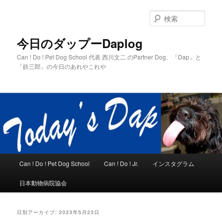
メ
サ
イ
ブ
検
ン
コ
索
コ
ン
今日のダップーDaplog
ン
テ
Can ! Do ! Pet Dog School 代表 西川文二 のPartner Dog、「Dap」と
テ
ン
「鉄三郎」の今日のあれやこれや
ン
ツ
ツ
へ
へ
移
移
動
動
メ
Can ! Do ! Pet Dog School
Can ! Do ! Jr.
インスタグラム
イ
ン
日本動物病院協会
メ
ニ
ュ
日別アーカイブ:
2023年5月23日
ー