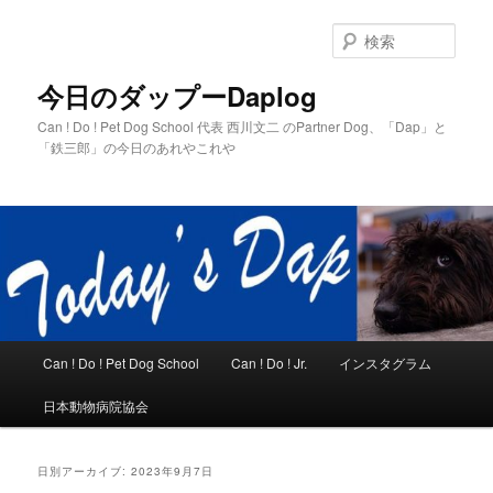
メ
サ
イ
ブ
検
ン
コ
索
コ
ン
今日のダップーDaplog
ン
テ
Can ! Do ! Pet Dog School 代表 西川文二 のPartner Dog、「Dap」と
テ
ン
「鉄三郎」の今日のあれやこれや
ン
ツ
ツ
へ
へ
移
移
動
動
メ
Can ! Do ! Pet Dog School
Can ! Do ! Jr.
インスタグラム
イ
ン
日本動物病院協会
メ
ニ
ュ
日別アーカイブ:
2023年9月7日
ー