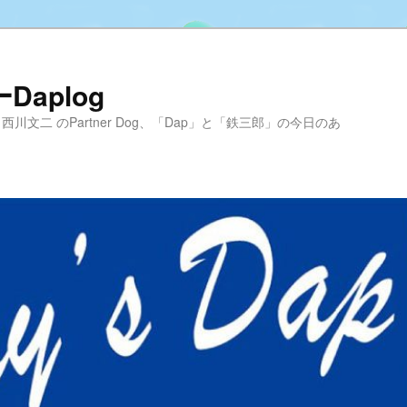
aplog
hool 代表 西川文二 のPartner Dog、「Dap」と「鉄三郎」の今日のあ