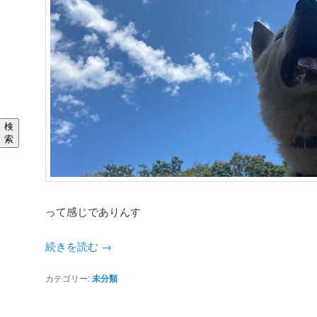
検
索
って感じでありんす
続きを読む
→
カテゴリー:
未分類