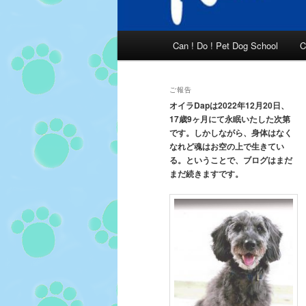
メ
Can ! Do ! Pet Dog School
C
イ
ン
メ
ご報告
ニ
オイラDapは2022年12月20日、
17歳9ヶ月にて永眠いたした次第
ュ
です。しかしながら、身体はなく
ー
なれど魂はお空の上で生きてい
る。ということで、ブログはまだ
まだ続きますです。