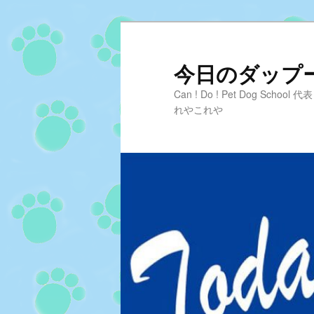
メ
サ
イ
ブ
ン
コ
今日のダップーD
コ
ン
Can ! Do ! Pet Dog Sc
ン
テ
れやこれや
テ
ン
ン
ツ
ツ
へ
へ
移
移
動
動