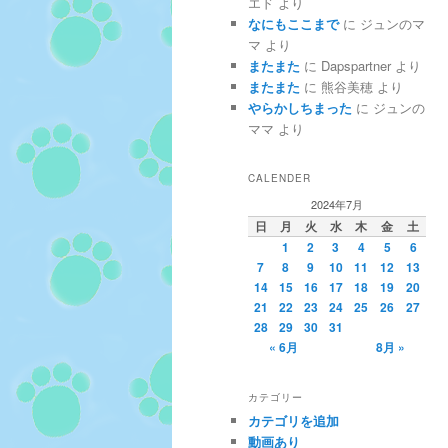
エド
より
なにもここまで
に
ジュンのマ
マ
より
またまた
に
Dapspartner
より
またまた
に
熊谷美穂
より
やらかしちまった
に
ジュンの
ママ
より
CALENDER
2024年7月
日
月
火
水
木
金
土
1
2
3
4
5
6
7
8
9
10
11
12
13
14
15
16
17
18
19
20
21
22
23
24
25
26
27
28
29
30
31
« 6月
8月 »
カテゴリー
カテゴリを追加
動画あり