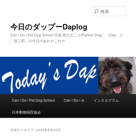
メ
サ
イ
ブ
検
ン
コ
索
コ
ン
今日のダップーDaplog
ン
テ
Can ! Do ! Pet Dog School 代表 西川文二 のPartner Dog、「Dap」と
テ
ン
「鉄三郎」の今日のあれやこれや
ン
ツ
ツ
へ
へ
移
移
動
動
メ
Can ! Do ! Pet Dog School
Can ! Do ! Jr.
インスタグラム
イ
ン
日本動物病院協会
メ
ニ
ュ
日別アーカイブ:
2025年5月20日
ー