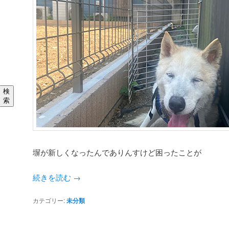
検
索
塀が新しくなったんでありんすけど困ったことが
続きを読む
→
カテゴリー:
未分類