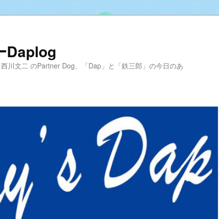
aplog
hool 代表 西川文二 のPartner Dog、「Dap」と「鉄三郎」の今日のあ