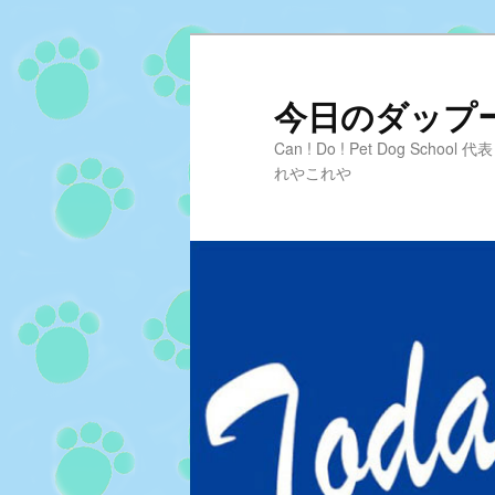
メ
サ
イ
ブ
ン
コ
今日のダップーD
コ
ン
Can ! Do ! Pet Dog Sc
ン
テ
れやこれや
テ
ン
ン
ツ
ツ
へ
へ
移
移
動
動