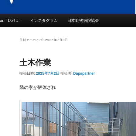
an ! Do ! Jr.
インスタグラム
日本動物病院協会
日別アーカイブ:
2025年7月2日
土木作業
投稿日時:
2025年7月2日
投稿者:
Dapspartner
隣の家が解体され