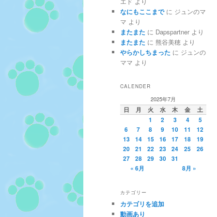
エド
より
なにもここまで
に
ジュンのマ
マ
より
またまた
に
Dapspartner
より
またまた
に
熊谷美穂
より
やらかしちまった
に
ジュンの
ママ
より
CALENDER
2025年7月
日
月
火
水
木
金
土
1
2
3
4
5
6
7
8
9
10
11
12
13
14
15
16
17
18
19
20
21
22
23
24
25
26
27
28
29
30
31
« 6月
8月 »
カテゴリー
カテゴリを追加
動画あり