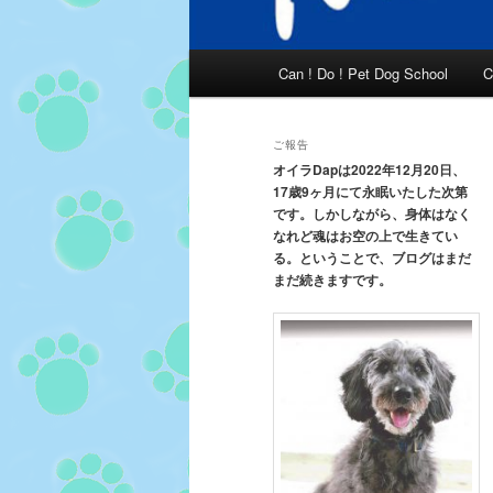
メ
Can ! Do ! Pet Dog School
C
イ
ン
メ
ご報告
ニ
オイラDapは2022年12月20日、
17歳9ヶ月にて永眠いたした次第
ュ
です。しかしながら、身体はなく
ー
なれど魂はお空の上で生きてい
る。ということで、ブログはまだ
まだ続きますです。