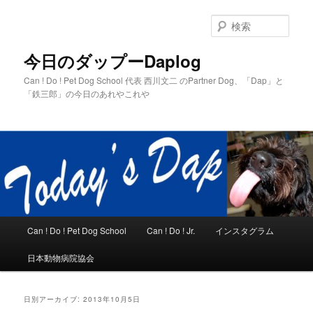
メ
サ
イ
ブ
検
ン
コ
索
コ
ン
今日のダップーDaplog
ン
テ
Can ! Do ! Pet Dog School 代表 西川文二 のPartner Dog、「Dap」と
テ
ン
「鉄三郎」の今日のあれやこれや
ン
ツ
ツ
へ
へ
移
移
動
動
メ
Can ! Do ! Pet Dog School
Can ! Do ! Jr.
インスタグラム
イ
ン
日本動物病院協会
メ
ニ
ュ
日別アーカイブ:
2013年10月5日
ー