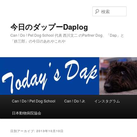
メ
サ
イ
ブ
検
ン
コ
索
コ
ン
今日のダップーDaplog
ン
テ
Can ! Do ! Pet Dog School 代表 西川文二 のPartner Dog、「Dap」と
テ
ン
「鉄三郎」の今日のあれやこれや
ン
ツ
ツ
へ
へ
移
移
動
動
メ
Can ! Do ! Pet Dog School
Can ! Do ! Jr.
インスタグラム
イ
ン
日本動物病院協会
メ
ニ
ュ
日別アーカイブ:
2013年10月10日
ー