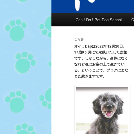
メ
Can ! Do ! Pet Dog School
C
イ
ン
メ
ご報告
ニ
オイラDapは2022年12月20日、
17歳9ヶ月にて永眠いたした次第
ュ
です。しかしながら、身体はなく
ー
なれど魂はお空の上で生きてい
る。ということで、ブログはまだ
まだ続きますです。