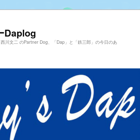
aplog
hool 代表 西川文二 のPartner Dog、「Dap」と「鉄三郎」の今日のあ