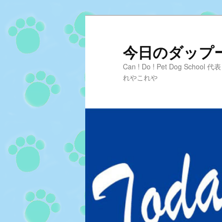
メ
サ
イ
ブ
ン
コ
今日のダップーD
コ
ン
Can ! Do ! Pet Dog Sc
ン
テ
れやこれや
テ
ン
ン
ツ
ツ
へ
へ
移
移
動
動