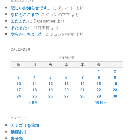
最近のコメント
悲しいお知らせです。
に
アルエド
より
なにもここまで
に
ジュンのママ
より
またまた
に
Dapspartner
より
またまた
に
熊谷美穂
より
やらかしちまった
に
ジュンのママ
より
CALENDER
2017年9月
日
月
火
水
木
金
土
1
2
3
4
5
6
7
8
9
10
11
12
13
14
15
16
17
18
19
20
21
22
23
24
25
26
27
28
29
30
« 8月
10月 »
カテゴリー
カテゴリを追加
動画あり
未分類