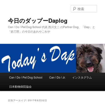
メ
サ
イ
ブ
検
ン
コ
索
コ
ン
今日のダップーDaplog
ン
テ
Can ! Do ! Pet Dog School 代表 西川文二 のPartner Dog、「Dap」と
テ
ン
「鉄三郎」の今日のあれやこれや
ン
ツ
ツ
へ
へ
移
移
動
動
メ
Can ! Do ! Pet Dog School
Can ! Do ! Jr.
インスタグラム
イ
ン
日本動物病院協会
メ
ニ
ュ
日別アーカイブ:
2017年9月22日
ー