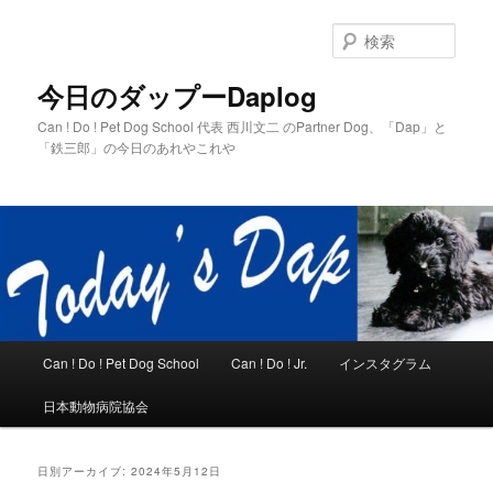
メ
サ
イ
ブ
検
ン
コ
索
コ
ン
今日のダップーDaplog
ン
テ
Can ! Do ! Pet Dog School 代表 西川文二 のPartner Dog、「Dap」と
テ
ン
「鉄三郎」の今日のあれやこれや
ン
ツ
ツ
へ
へ
移
移
動
動
メ
Can ! Do ! Pet Dog School
Can ! Do ! Jr.
インスタグラム
イ
ン
日本動物病院協会
メ
ニ
ュ
日別アーカイブ:
2024年5月12日
ー